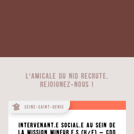
L'Amicale du Nid recrute,
rejoignez-nous !
Seine-Saint-Denis
Intervenant.e social.e au sein de
la mission mineur.e.s (H/F) – CDD