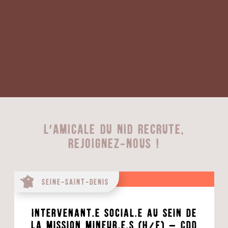
L'Amicale du Nid recrute,
rejoignez-nous !
Seine-Saint-Denis
Intervenant.e social.e au sein de
la mission mineur.e.s (H/F) – CDD