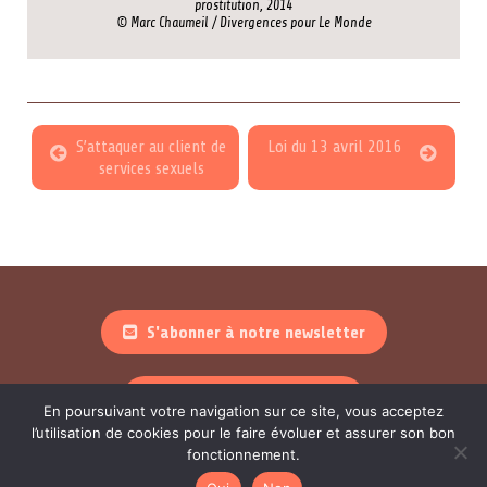
prostitution, 2014
© Marc Chaumeil / Divergences pour Le Monde
S’attaquer au client de
Loi du 13 avril 2016
services sexuels
S'abonner à notre newsletter
Nous suivre sur linkedin
En poursuivant votre navigation sur ce site, vous acceptez
l’utilisation de cookies pour le faire évoluer et assurer son bon
fonctionnement.
Amicale du Nid 2018 © – Graphisme, webdesign et développement :