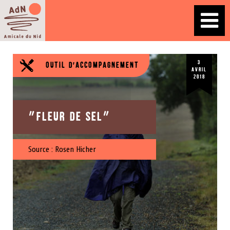
3
Outil d'accompagnement
avril
2018
“Fleur de sel”
Source :
Rosen Hicher