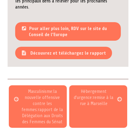
les principaux défis à relever pour les prochaines
années.
Pour aller plus loin, RDV sur le site du
Conseil de l’Europe
Découvrez et téléchargez le rapport
Masculinisme:la
Hébergement
nouvelle offensive
d’urgence:remise à la
contre les
rue à Marseille
femmes:rapport de la
Délégation aux Droits
des Femmes du Sénat