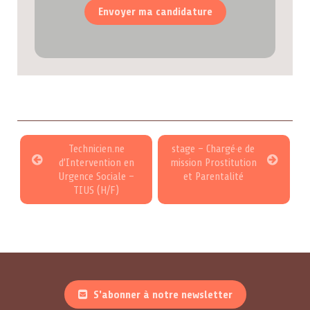
Technicien.ne
stage – Chargé·e de
d’Intervention en
mission Prostitution
Urgence Sociale –
et Parentalité
TIUS (H/F)
S'abonner à notre newsletter