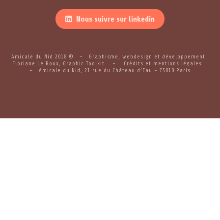
Nous suivre sur linkedin
Amicale du Nid 2018 © – Graphisme, webdesign et développement :
Floriane Le Roux
,
Graphic Toolkit
–
Crédits et mentions légales
– Amicale du Nid, 21 rue du Château d’Eau – 75010 Paris