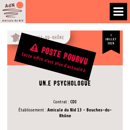
1
Bouches-du-Rhône
juillet
2025
Poste pourvu
Cette offre n'est plus d'actualité
Offre d'emploi
UN.E PSYCHOLOGUE
Contrat
CDI
Établissement
Amicale du Nid 13 - Bouches-du-
Rhône