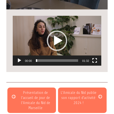
Lecteur
vidéo
00:00
01:32
Présentation de
L’Amicale du Nid publie
l’accueil de jour de
son rapport d’activité
l’Amicale du Nid de
2024 !
Marseille