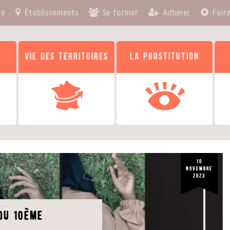
re
Établissements
Se former
Adhérer
Fair
s
Vie des territoires
La prostitution
10
novembre
2023
du 10ème