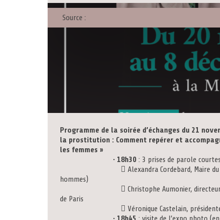
Source :
Programme de la soirée d’échanges du 21 nove
la prostitution : Comment repérer et accompagne
les femmes »
•
18h30
: 3 prises de parole courte
 Alexandra Cordebard, Maire du 10e (ou Ki
hommes)
 Christophe Aumonier, directeur-adjoint de
de Paris
 Véronique Castelain, présidente du comité 
•
18h45
: visite de l’expo photo (e