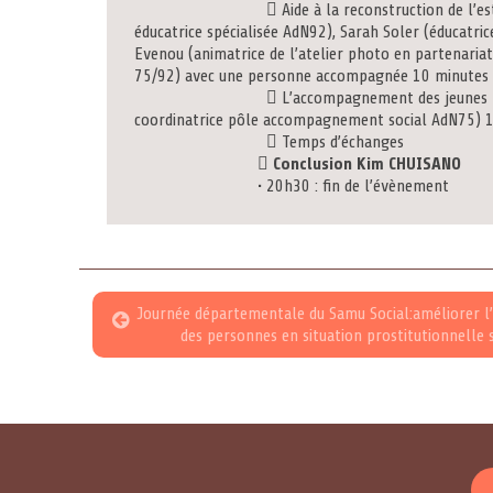
 Aide à la reconstruction de l’estime de so
éducatrice spécialisée AdN92), Sarah Sol
Evenou (animatrice de l’atelier photo en partenaria
75/92) avec une personne accompagnée 10 minutes
 L’accompagnement des jeunes majeures et
coordinatrice pôle accompagnement social AdN75) 
 Temps d’échanges
 Conclusion Kim CHUISANO
• 20h30 : fin de l’évènement
Journée départementale du Samu Social:améliorer l’o
des personnes en situation prostitutionnelle su