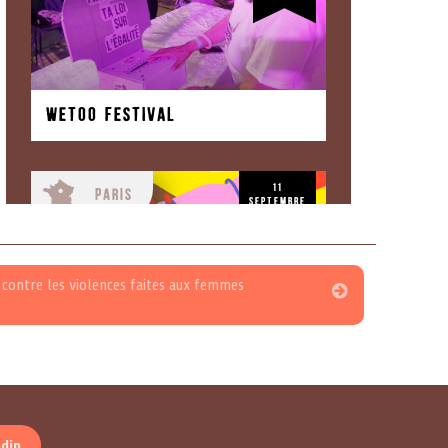
Wetoo festival
11
Paris
septembre
2025
 contre les violences faites aux femmes
wetoo festival
10
Paris
juillet
edin
2025