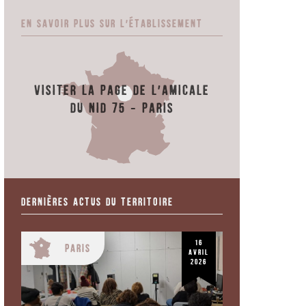
En savoir plus sur l'établissement
Visiter la page de l'Amicale
du Nid 75 - Paris
Dernières actus du territoire
16
Paris
avril
2026