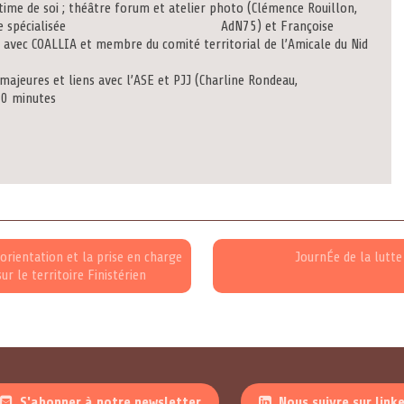
i ; théâtre forum et atelier photo (Clémence Rouillon,
er (éducatrice spécialisée AdN75) et Françoise
t avec COALLIA et membre du comité territorial de l’Amicale du Nid
 liens avec l’ASE et PJJ (Charline Rondeau,
10 minutes
rientation et la prise en charge
JournÉe de la lutte
r le territoire Finistérien
S'abonner à notre newsletter
Nous suivre sur link