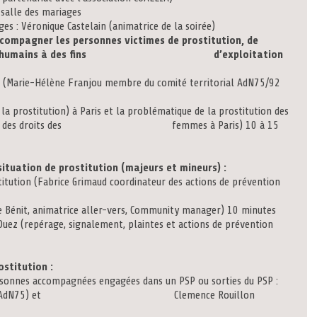
 salle des mariages
ique Castelain (animatrice de la soirée)
ompagner les personnes victimes de prostitution, de
 des êtres humains à des fins d’exploitation
élène Franjou membre du comité territorial AdN75/92
tion) à Paris et la problématique de la prostitution des
rtementale des droits des femmes à Paris) 10 à 15
ituation de prostitution (majeurs et mineurs) :
abrice Grimaud coordinateur des actions de prévention
nimatrice aller-vers, Community manager) 10 minutes
e, signalement, plaintes et actions de prévention
ostitution :
ompagnées engagées dans un PSP ou sorties du PSP :
es de service AdN75) et Clemence Rouillon