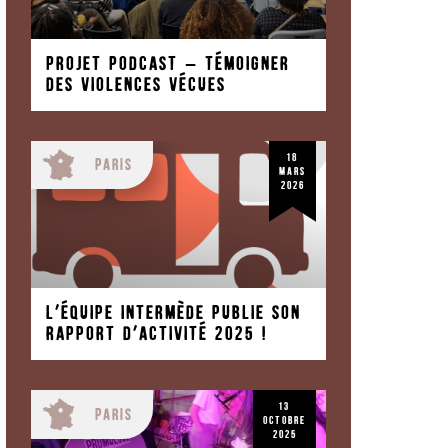
Projet Podcast – Témoigner
des violences vécues
18
Paris
mars
2026
L’équipe intermède publie son
rapport d’activité 2025 !
13
Paris
octobre
2025