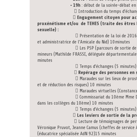
• 19h
: début de la soirée-débat en
 Introduction du temps d’échanges : Véron
 Engagement citoyen pour acc
proxénétisme et/ou de TEHES (traite
sexuelle) :
 Présentation de la loi de 2016 (Marie-H
et administratrice de l’Amicale du Nid) 10minutes
 Les PSP (parcours de sortie de la prostitu
mineurs (Mathilde FRASSI, déléguée dépa
minutes
 Temps d’échanges (5 minutes)
 Repérage des personnes en s
 Maraudes sur les lieux de prostitution (F
et de réduction des risques) 10 minutes
 Maraudes virtuelles (Constance Bénit, a
 Commissariat du 10ème Mme Duez (repérag
dans les collèges du 10ème) 10 minutes
 Temps d’échanges (5 minutes)
 Les leviers de sortie de la pr
 Lecture de témoignages de personnes acc
Véronique Pruvot, Jeanne Camus (cheff
(éducatrice spécialisée AdN 92)15 minutes