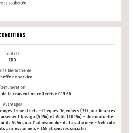
ences souhaitée
Conditions
Contrat
CDD
s la hiérarchie de
cheffe de service
Rémunération
s de la convention collective CCN 66
Avantages
ongés trimestriels – Chèques Déjeuners (7€/ jour financés
oursement Navigo (50%) et Vélib (100%) - Une mutuelle
r de 50% pour l’adhésion du- de la salarié-e - Véhicule
ts professionnels - CSE et œuvres sociales