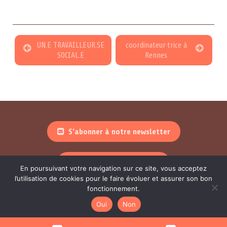
UN.E TRAVAILLEUR.SE
coordinateur·trice à
SOCIAL.E
Rennes
S'abonner à notre newsletter
Nous suivre sur linkedin
En poursuivant votre navigation sur ce site, vous acceptez
l’utilisation de cookies pour le faire évoluer et assurer son bon
fonctionnement.
Amicale du Nid 2018 © – Graphisme, webdesign et développement :
Oui
Non
Floriane Le Roux
,
Graphic Toolkit
–
Crédits et mentions légales
– Amicale du Nid, 21 rue du Château d’Eau – 75010 Paris