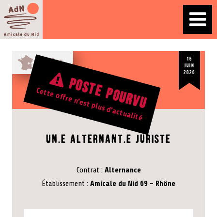
15
Rhône
juin
2026
Poste pourvu
Cette offre n'est plus d'actualité
Offre d'emploi
Un.e alternant.e juriste
Contrat
Alternance
Établissement
Amicale du Nid 69 - Rhône